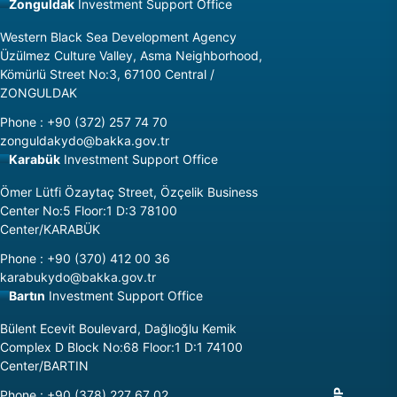
Zonguldak
Investment Support Office
Western Black Sea Development Agency
Üzülmez Culture Valley, Asma Neighborhood,
Kömürlü Street No:3, 67100 Central /
ZONGULDAK
Phone
:
+90 (372) 257 74 70
zonguldakydo@bakka.gov.tr
Karabük
Investment Support Office
Ömer Lütfi Özaytaç Street, Özçelik Business
Center No:5 Floor:1 D:3 78100
Center/KARABÜK
Phone
:
+90 (370) 412 00 36
karabukydo@bakka.gov.tr
Bartın
Investment Support Office
Bülent Ecevit Boulevard, Dağlıoğlu Kemik
Complex D Block No:68 Floor:1 D:1 74100
Center/BARTIN
Phone
:
+90 (378) 227 67 02