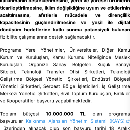
kalkınmanın desteklenmesine, yerel ve yöresel ürünlerin
ticarileştirilmesine, iklim değişikliğine uyum ve etkilerinin
azaltılmasına, afetlerle mücadele ve dirençlilik
kapasitesinin güçlendirilmesine ve yeşil ile dijital
dönüşüm hedeflerine katkı sunma potansiyeli bulunan
fizibilite çalışmalarına destek sağlanacaktır.
Programa Yerel Yönetimler, Üniversiteler, Diğer Kamu
Kurum ve Kuruluşları, Kamu Kurumu Niteliğinde Meslek
Kuruluşları, Organize Sanayi Bölgeleri, Küçük Sanayi
Siteleri, Teknoloji Transfer Ofisi Şirketleri, Teknoloji
Geliştirme Bölgesi Yönetici Şirketleri, Endüstri Bölgesi
Yönetici Şirketleri, Serbest Bölge İşleticileri, İş Geliştirme
Merkezi Yönetici Şirketleri, Sivil Toplum Kuruluşları, Birlikler
ve Kooperatifler başvuru yapabilmektedir.
Toplam bütçesi
10.000.000 TL
olan program
başvurular
Kalkınma Ajansları Yönetim Sistemi (KAYS)
üzerinden alınacak olup son başvuru tarihi 18 Aralık