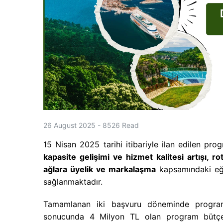
26 August 2025
-
8526
Read
15 Nisan 2025 tarihi itibariyle ilan edilen pro
kapasite gelişimi ve hizmet kalitesi artışı, ro
ağlara üyelik ve markalaşma
kapsamındaki eği
sağlanmaktadır.
Tamamlanan iki başvuru döneminde programa 
sonucunda 4 Milyon TL olan program bütçe