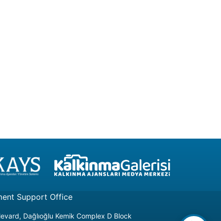
ment Support Office
ulevard, Dağlıoğlu Kemik Complex D Block