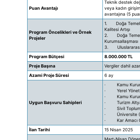
Teknik destek de
Puan Avantajı
veya kadın girişi
avantajına (5 puan
1. Doğa Temelli 
Kalitesi Artışı
Program Öncelikleri ve Örnek
2. Doğa Temelli T
Projeler
Kurumsallaşması
3. Uluslararası 
Program Bütçesi
8.000.000 TL
Proje Başına
Vergiler dahil az
Azami Proje Süresi
6 ay
· Kamu Kurum ve 
· Yerel Yönetimle
· Kamu Kurumu N
Uygun Başvuru Sahipleri
· Turizm Altyapı
· Sivil Toplum K
· Üniversite (R
· Kar Amacı Gü
İlan Tarihi
15 Nisan 2025
Mart-Nisan Döne