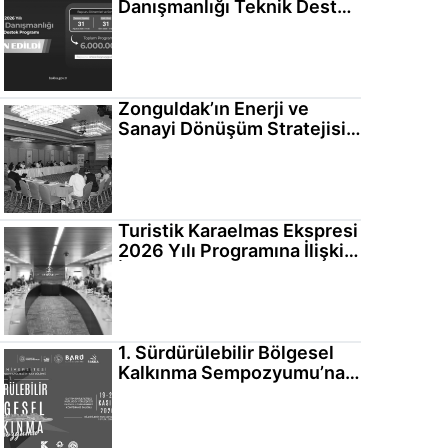
Danışmanlığı Teknik Destek
Programı Başvuruları
Başladı
Zonguldak’ın Enerji ve
Sanayi Dönüşüm Stratejisi
Bilgilendirme Toplantısı
Gerçekleştirildi
Turistik Karaelmas Ekspresi
2026 Yılı Programına İlişkin
İstişare Toplantısı
Gerçekleştirildi
1. Sürdürülebilir Bölgesel
Kalkınma Sempozyumu’na
Davetlisiniz