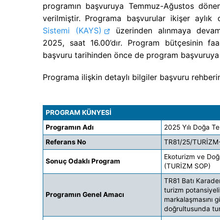
programın başvuruya Temmuz-Ağustos dönemi
verilmiştir.
Programa başvurular ikişer aylı
Sistemi (KAYS)
üzerinden alınmaya devam 
2025, saat 16.00’dır. Program bütçesinin fa
başvuru tarihinden önce de program başvuruya 
Programa ilişkin detaylı bilgiler başvuru rehber
PROGRAM KÜNYESİ
Programın Adı
2025 Yılı Doğa Te
Referans No
TR81/25/TURİZM
Ekoturizm ve Doğa
Sonuç Odaklı Program
(TURİZM SOP)
TR81 Batı Karade
turizm potansiyeli
Programın Genel Amacı
markalaşmasını g
doğrultusunda tur