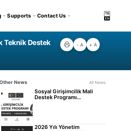
TR
g
Supports
Contact Us
EN
k Teknik Destek
- A
+ A
Other News
All News
Sosyal Girişimcilik Mali
Destek Programı
Bilgilendirme Toplantısı
Gerçekleştirildi
2026 Yılı Yönetim