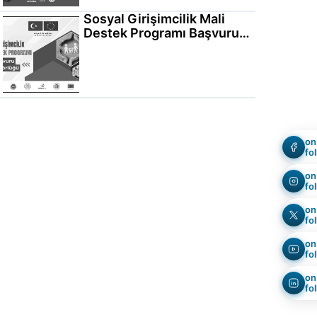
Sosyal Girişimcilik Mali
Destek Programı Başvuru
Mentörlüğü
on
fo
on
fo
on
fo
on
fo
on
fo