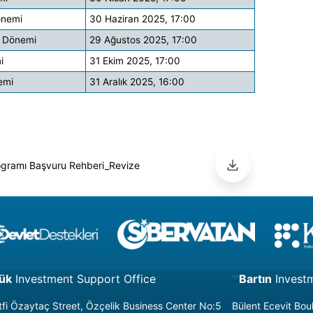
önemi
30 Haziran 2025, 17:00
 Dönemi
29 Ağustos 2025, 17:00
i
31 Ekim 2025, 17:00
emi
31 Aralık 2025, 16:00
rogramı Başvuru Rehberi_Revize
ük
Investment Support Office
Bartın
Invest
fi Özaytaç Street, Özçelik Business Center No:5
Bülent Ecevit Bo