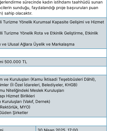
ğerlendirme sürecinde kadın istihdamı taahhüdü sunan
mcilerin sunduğu, faydalandığı proje başvuruları puan
) sahip olacaktır.
Turizme Yönelik Kurumsal Kapasite Gelişimi ve Hizmet
urizme Yönelik Rota ve Etkinlik Geliştirme, Etkinlik
ve Ulusal Ağlara Üyelik ve Markalaşma
ami 500.000 TL
Kuruluşları (Kamu İktisadi Teşebbüsleri Dâhil),
r (İl Özel İdareleri, Belediyeler, KHGB)
iteliğindeki Meslek Kuruluşları
 Hizmet Birlikleri
uruluşları (Vakıf, Dernek)
ektörlük, MYO)
den Şirketler
mi
30 Nisan 2025, 17:00