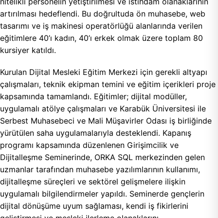
nitelikli personelin yetiştirilmesi ve istihdam olanaklarının
artırılması hedeflendi. Bu doğrultuda ön muhasebe, web
tasarımı ve iş makinesi operatörlüğü alanlarında verilen
eğitimlere 40’ı kadın, 40’ı erkek olmak üzere toplam 80
kursiyer katıldı.
Kurulan Dijital Mesleki Eğitim Merkezi için gerekli altyapı
çalışmaları, teknik ekipman temini ve eğitim içerikleri proje
kapsamında tamamlandı. Eğitimler; dijital modüller,
uygulamalı atölye çalışmaları ve Karabük Üniversitesi ile
Serbest Muhasebeci ve Mali Müşavirler Odası iş birliğinde
yürütülen saha uygulamalarıyla desteklendi. Kapanış
programı kapsamında düzenlenen Girişimcilik ve
Dijitalleşme Seminerinde, ORKA SQL merkezinden gelen
uzmanlar tarafından muhasebe yazılımlarının kullanımı,
dijitalleşme süreçleri ve sektörel gelişmelere ilişkin
uygulamalı bilgilendirmeler yapıldı. Seminerde gençlerin
dijital dönüşüme uyum sağlaması, kendi iş fikirlerini
geliştirmesi ve mesleki ilerleme olanaklarını