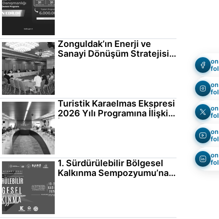
Programı Başvuruları
Başladı
Zonguldak’ın Enerji ve
Sanayi Dönüşüm Stratejisi
on
Bilgilendirme Toplantısı
fo
Gerçekleştirildi
on
fo
Turistik Karaelmas Ekspresi
on
2026 Yılı Programına İlişkin
fo
İstişare Toplantısı
on
Gerçekleştirildi
fo
on
1. Sürdürülebilir Bölgesel
fo
Kalkınma Sempozyumu’na
Davetlisiniz