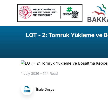
LOT - 2: Tomruk Yükleme ve Bo
1 July 2026
-
744
Read
İhale Dosya