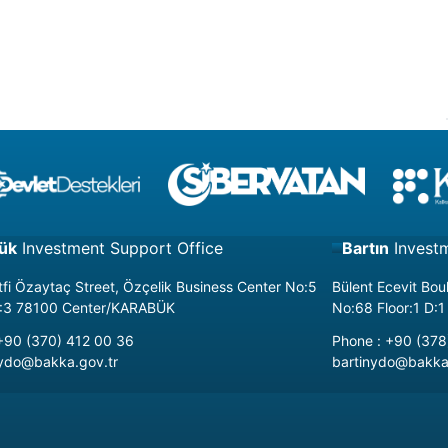
ük
Investment Support Office
Bartın
Invest
fi Özaytaç Street, Özçelik Business Center No:5
Bülent Ecevit Bo
 D:3 78100 Center/KARABÜK
No:68 Floor:1 D:
+90 (370) 412 00 36
Phone
:
+90 (378
ydo@bakka.gov.tr
bartinydo@bakka