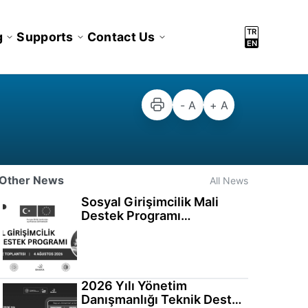
TR
g
Supports
Contact Us
EN
- A
+ A
Other News
All News
Sosyal Girişimcilik Mali
Destek Programı
Bilgilendirme Toplantısı
Gerçekleştirildi
2026 Yılı Yönetim
Danışmanlığı Teknik Destek