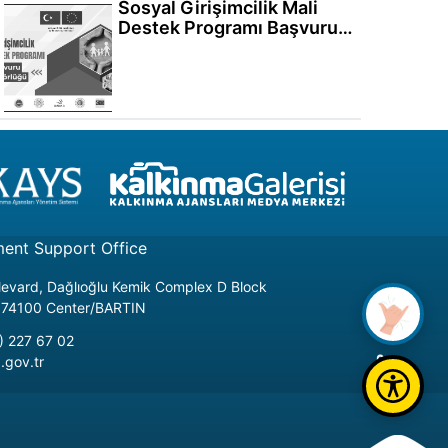
Sosyal Girişimcilik Mali
Destek Programı Başvuru
Mentörlüğü
ment Support Office
ulevard, Dağlıoğlu Kemik Complex D Block
1 74100 Center/BARTIN
) 227 67 02
.gov.tr
GO UP