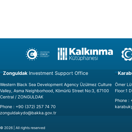
Zonguldak
Investment Support Office
Karab
Western Black Sea Development Agency Üzülmez Culture
Ömer Lüt
Valley, Asma Neighborhood, Kömürlü Street No:3, 67100
Floor:1
Central / ZONGULDAK
Phone
:
Phone
:
+90 (372) 257 74 70
karabuk
zonguldakydo@bakka.gov.tr
© 2026 |
All rights reserved