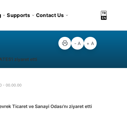
TR
g
Supports
Contact Us
EN
- A
+ A
ES’i ziyaret etti
0 - 00.00.00
rek Ticaret ve Sanayi Odası’nı ziyaret etti