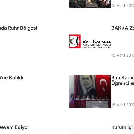
15 April 201
ında Ruhr Bölgesi
BAKKA Zon
15 April 201
ne Katıldı
Batı Kara
Öğrenciler
15 April 201
 Devam Ediyor
Kurum İçi 