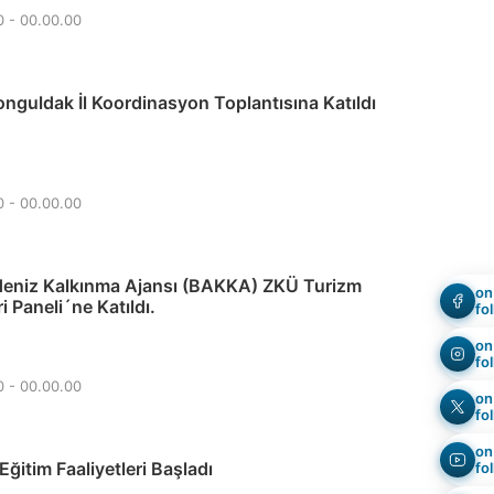
0 - 00.00.00
guldak İl Koordinasyon Toplantısına Katıldı
0 - 00.00.00
deniz Kalkınma Ajansı (BAKKA) ZKÜ Turizm
on
i Paneli´ne Katıldı.
fo
on
fo
0 - 00.00.00
on
fo
on
Eğitim Faaliyetleri Başladı
fo