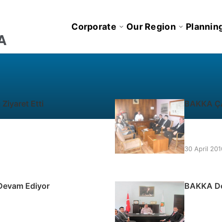
Corporate
Our Region
Plannin
Ziyaret Etti
BAKKA ÇAT
30 April 201
 Devam Ediyor
BAKKA Dev