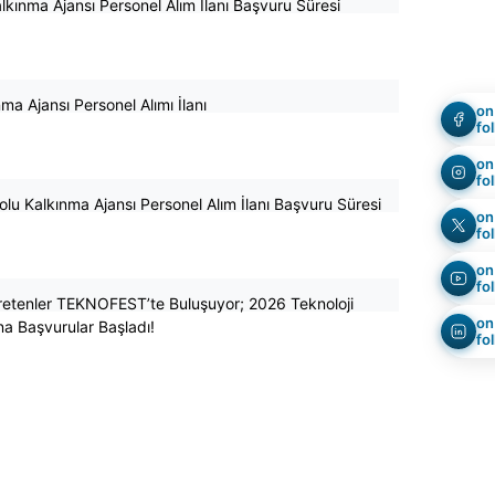
kınma Ajansı Personel Alım İlanı Başvuru Süresi
nma Ajansı Personel Alımı İlanı
on
fo
on
fo
u Kalkınma Ajansı Personel Alım İlanı Başvuru Süresi
on
fo
on
fo
retenler TEKNOFEST’te Buluşuyor; 2026 Teknoloji
on
na Başvurular Başladı!
fo