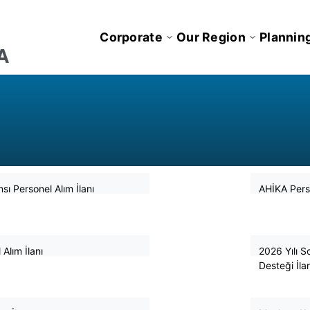
Corporate
Our Region
Plannin
2026
ı Personel Alım İlanı
AHİKA Perso
6
May
2026
Alım İlanı
2026 Yılı S
3
Desteği İlan
April
2026