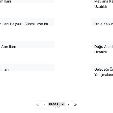
m İlanı
Mevlana Kal
26
Uzatıldı
March
2026
m İlanı Başvuru Süresi Uzatıldı
Dicle Kalkı
20
February
2026
Alım İlanı
Doğu Anadol
19
Uzatıldı
February
2026
 İlanı
Geleceği Ü
28
Yarışmaları
January
1
/
50