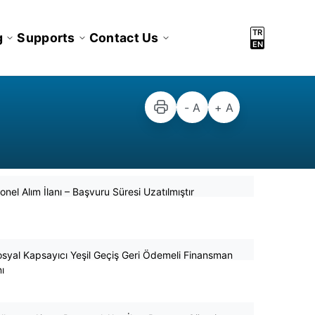
TR
g
Supports
Contact Us
EN
- A
+ A
nel Alım İlanı – Başvuru Süresi Uzatılmıştır
osyal Kapsayıcı Yeşil Geçiş Geri Ödemeli Finansman
ı