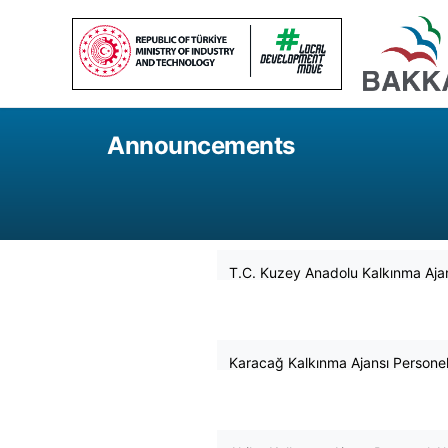
Announcements
2026
T.C. Kuzey Anadolu Kalkınma Ajans
5
August
2026
Karacağ Kalkınma Ajansı Personel 
10
April
2026