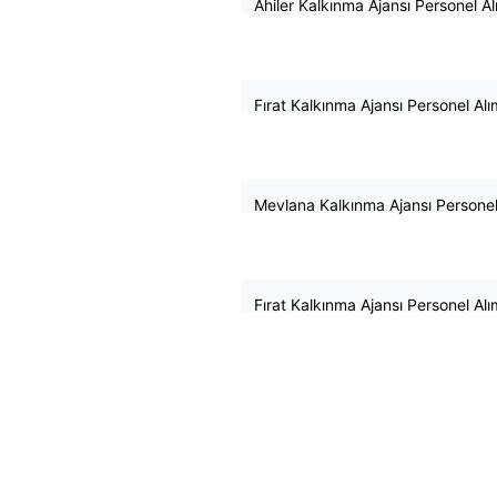
Ahiler Kalkınma Ajansı Personel Alı
3
April
2026
Fırat Kalkınma Ajansı Personel Alı
19
March
2026
Mevlana Kalkınma Ajansı Personel 
19
February
2026
Fırat Kalkınma Ajansı Personel Alım
13
February