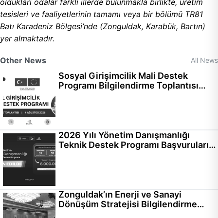
oldukları odalar farklı illerde bulunmakla birlikte, üretim
tesisleri ve faaliyetlerinin tamamı veya bir bölümü TR81
Batı Karadeniz Bölgesi’nde (Zonguldak, Karabük, Bartın)
yer almaktadır.
Other News
All News
Sosyal Girişimcilik Mali Destek
Programı Bilgilendirme Toplantısı
Gerçekleştirildi
2026 Yılı Yönetim Danışmanlığı
Teknik Destek Programı Başvuruları
Başladı
Zonguldak’ın Enerji ve Sanayi
Dönüşüm Stratejisi Bilgilendirme
Toplantısı Gerçekleştirildi